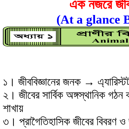
এক নজরে জীবব
(At a glance 
১। জীববিজ্ঞানের জনক → এ্যারিস্ট
২। জীবের সার্বিক অঙ্গস্থানিক গঠন 
শাখায়
৩। প্রাগৈতিহাসিক জীবের বিবরণ ও জ