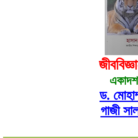
জীববিজ্ঞ
একাদশ-
ড. মোহাম
গাজী সালা