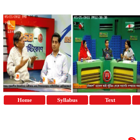
Home
Syllabus
Text