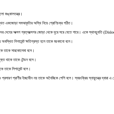
লো কঙ্কালতন্ত্র।
বস্থিত একজোড়া সমআকৃতির অস্থি নিয়ে শ্রোণিচক্র গঠিত।
 দেহের অক্সগ প্রত্যক্সেগর জোড়া থেকে দূরে সরে যেতে পারে। একে স্থানচ্যুতি (Disl
অবস্থিত লিগামেন্ট ক্ষতিগ্রস্ত হলে তাকে মচকানো বলে।
থাকে তাকে সারকোলেমা বলে।
যুক্ত থাকে তাকে টেন্ডন বলে।
থাকে তাকে লিগামেন্ট বলে।
রসারণ প্রাণীর ইচ্ছাধীন নয় তাকে অনৈচ্ছিক পেশি বলে। স্বয়ংক্রিয় স্নায়ুতন্ত্র দ্বারা এ