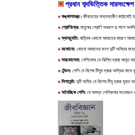
▣
প্রধান শব্দভিত্তিক সারসংক্ষেপ
♦
কঙ্কালতন্ত্র :
জীবদেহের অভ্যন্তরীণ কাঠামোই হ
♦
শ্রোণিচক্র:
মানুষের শ্রোণি অঞ্চলে দু পাশে অ
♦
স্থানচ্যুতি:
বাহ্যিক কোনো আঘাতের কারণে আমাদের
♦
মচকানো:
কোনো আঘাতের ফলে দুটি অস্থির মধ্যে 
♦
সারকোলেমা:
পেশিকোষ যে ঝিল্লি দ্বারা আবৃত 
♦
টেন্ডন:
পেশি যে বিশেষ টিস্যু দ্বারা অস্থির সাথে 
♦
লিগামেন্ট:
দুটি অস্থি যে বিশেষ টিসু দ্বারা যুক্ত 
♦
অনৈচ্ছিক পেশি:
যে সমস্ত পেশিকলার সংকোচন ও প্