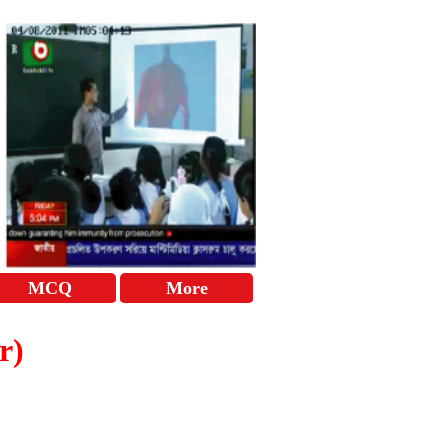
MCQ
More
er)