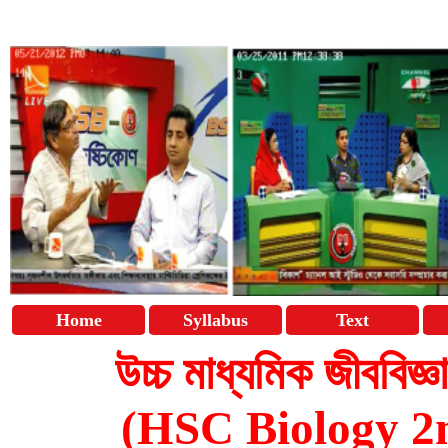
Home
Syllabus
Text
উচ্চ মাধ্যমিক জীববিজ্
(HSC Biology 2n