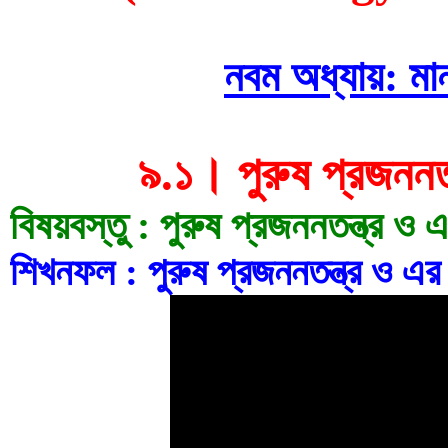
নবম অধ্যায়: মা
৯.১। পুরুষ প্রজননত
বিষয়বস্তু : পুরুষ প্রজননতন্ত্র ও
শিখনফল : পুরুষ প্রজননতন্ত্র ও এর