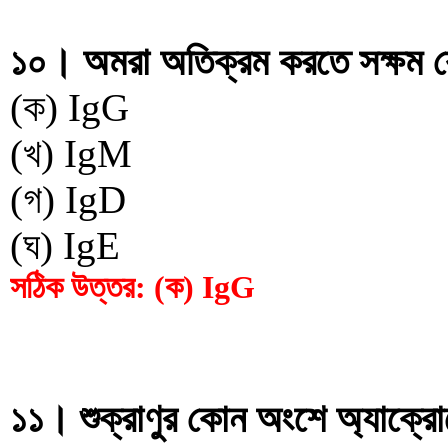
১০। অমরা অতিক্রম করতে সক্ষম কো
(ক) IgG
(খ) IgM
(গ) IgD
(ঘ) IgE
সঠিক উত্তর: (ক) IgG
১১। শুক্রাণুর কোন অংশে অ্যাক্র