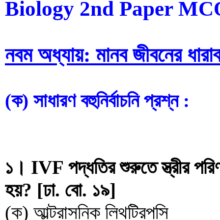
Biology 2nd Paper MC
নবম অধ্যায়: মানব জীবনের ধারা
(ক) সাধারণ বহুনির্বাচনি প্রশ্ন :
১। IVF পদ্ধতির শুরুতে স্ত্রীর পর
হয়? [ঢা. বো. ১৯]
(ক) আল্ট্রাসনিক লিথট্রিপসি