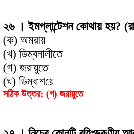
২৬ । ইমপ্লান্টেশন কোথায় হয়? (র
(ক) অমরায়
(খ) ডিম্বনালীতে
(গ) জরায়ুতে
(ঘ) ডিম্বাশয়ে
সঠিক উত্তর: (গ) জরায়ুতে
২৭ । নিচের কোনটি বহিঃভ্রূণীয় আ