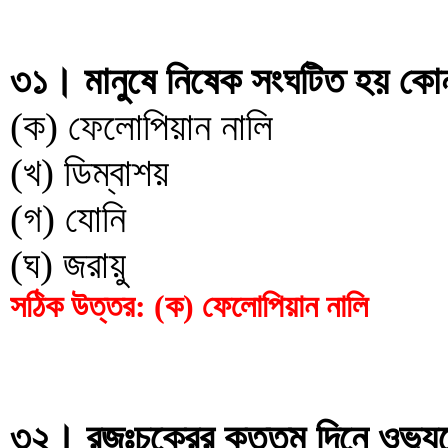
৩১। মানুষে নিষেক সংঘটিত হয় কোন 
(ক) ফেলোপিয়ান নালি
(খ) ডিম্বাশয়
(গ) যোনি
(ঘ) জরায়ু
সঠিক উত্তর: (ক) ফেলোপিয়ান নালি
৩২। রজঃচক্রের কততম দিনে ওভ্যুলে