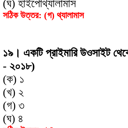
(ঘ) হাইপোথ্যালামাস
সঠিক উত্তর: (গ) থ্যালামাস
১৯। একটি প্রাইমারি উওসাইট থেকে 
- ২০১৮)
(ক) ১
(খ) ২
(গ) ৩
(ঘ) ৪