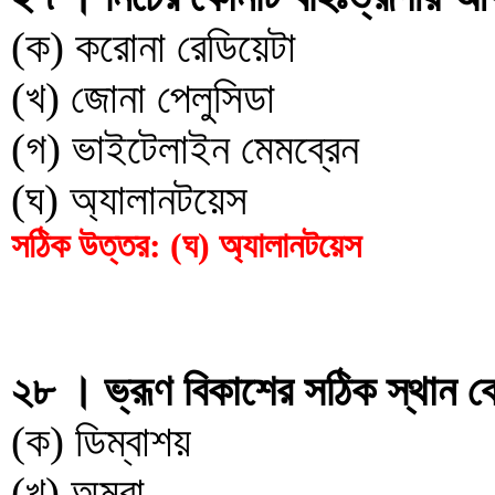
(ক) করোনা রেডিয়েটা
(খ) জোনা পেলুসিডা
(গ) ভাইটেলাইন মেমব্রেন
(ঘ) অ্যালানটয়েস
সঠিক উত্তর: (ঘ) অ্যালানটয়েস
২৮ । ভ্রূণ বিকাশের সঠিক স্থান ক
(ক) ডিম্বাশয়
(খ) অমরা