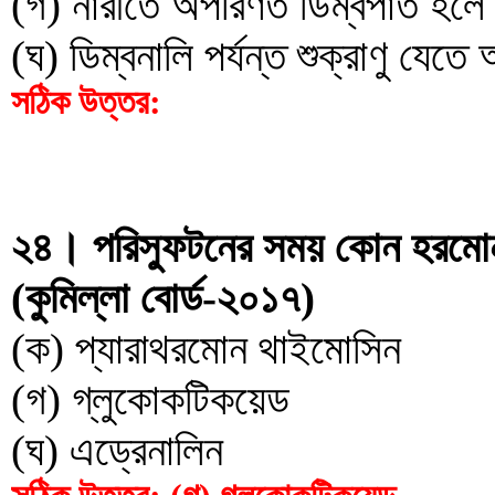
(গ) নারীতে অপরিণত ডিম্বপাত হলে
(ঘ) ডিম্বনালি পর্যন্ত শুক্রাণু যেতে
সঠিক উত্তর:
২৪। পরিস্ফুটনের সময় কোন হরমোন
(কুমিল্লা বোর্ড-২০১৭)
(ক) প্যারাথরমোন থাইমোসিন
(গ) গ্লুকোকটিকয়েড
(ঘ) এড্রেনালিন