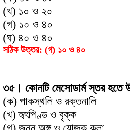
(খ) ১০ ও ২০
(গ) ১০ ও ৪০
(ঘ) ৪০ ও ৪০
সঠিক উত্তর: (গ) ১০ ও ৪০
৩৫। কোনটি মেসোডার্ম স্তর হতে উ
(ক) পাকস্থলি ও রক্তনালি
(খ) হৃৎপিণ্ড ও বৃক্ক
(গ) জনন অঙ্গ ও যোজক কলা