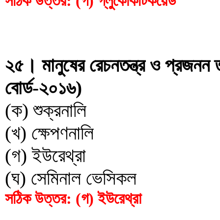
সঠিক উত্তর: (গ) গ্লুকোকটিকয়েড
২৫। মানুষের রেচনতন্ত্র ও প্রজনন ত
বোর্ড-২০১৬)
(ক) শুক্রনালি
(খ) ক্ষেপণনালি
(গ) ইউরেথ্রা
(ঘ) সেমিনাল ভেসিকল
সঠিক উত্তর: (গ) ইউরেথ্রা