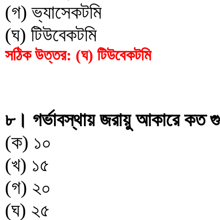
(গ) ভ্যাসেকটমি
(ঘ) টিউবেকটমি
সঠিক উত্তর: (ঘ) টিউবেকটমি
৮। গর্ভাবস্থায় জরায়ু আকারে কত গুণ
(ক) ১০
(খ) ১৫
(গ) ২০
(ঘ) ২৫