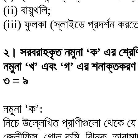
(ii) বায়ুথলি;
(iii) ফুলকা (স্লাইডে প্রদর্শন কর
২। সরবরাহকৃত নমুনা ‘ক’ এর শ্রেণি
নমুনা ‘খ’ এবং ‘গ’ এর শনাক্তকরণ 
৩ = ৯
নমুনা ‘ক’:
নিচে উল্লেখিত প্রাণীগুলো থেকে যে
জেলীফিস, গোল কৃমি, ঝিনুক, তারামা