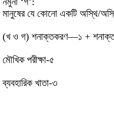
নমুনা ‘গ’:
মানুষের যে কোনো একটি অস্থি/অস্
(খ ও গ) শনাক্তকরণ—১ + শনাক্তকা
মৌখিক পরীক্ষা-৫
ব্যবহারিক খাতা-৩