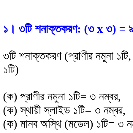
১। ৩টি শনাক্তকরণ: (৩ x ৩) = ৯
৩টি শনাক্তকরণ (প্রাণীর নমুনা ১টি,
১টি)
(ক) প্রাণীর নমুনা ১টি= ৩ নম্বর,
(ক) স্থায়ী স্লাইড ১টি= ৩ নম্বর,
(ক) মানব অস্থি (মডেল) ১টি= ৩ ন