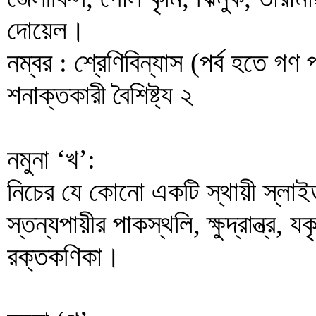
দোয়েল।
নম্বর : শ্রেণিবিন্যাস (পর্ব হতে গণ প
শনাক্তকারী বৈশিষ্ট্য ২
নমুনা ‘খ’:
নিচের যে কোনো একটি স্থায়ী স্লাইড দ
স্তন্যপায়ীর পাকস্থলি, ক্ষুদ্রান্ত্র
রক্তকণিকা।