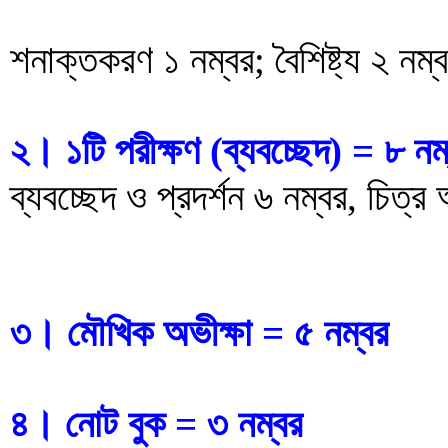
শনাক্তকরণ ১ নম্বর; বৈশিষ্ট্য ২ ন
২। ১টি পরীক্ষণ (ব্যবচ্ছেদ) = ৮ নম
ব্যবচ্ছেদ ও প্রদর্শন ৬ নম্বর, চিত্
৩। মৌখিক অভীক্ষা = ৫ নম্বর
৪। নোট বুক = ৩ নম্বর