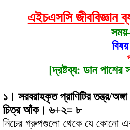
এইচএসসি জীববিজ্ঞান ব্য
সময়
বিষ
[দ্রষ্টব্য: ডান পাশের 
১। সরবরাহকৃত প্রাণিটির তন্ত্র/অঙ্গা
চিত্র আঁক। ৬+২= ৮
নিচের গ্রুপগুলো থেকে যে কোনো একটি 