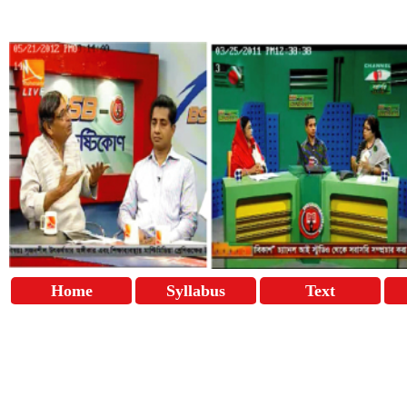
Home
Syllabus
Text