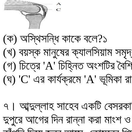
(ক) অস্থিসন্ধি কাকে বলে?১
(খ) বয়স্ক মানুষের ক্যালসিয়াম সমৃ
(গ) চিত্রে 'A' চিহ্নিত অংশটির বৈশ
(ঘ) 'C' এর কার্যক্রমে 'A' ভূমিকা
৭। আব্দুল্লাহ সাহেব একটি বেসরকারি
দুপুরে আগের দিন রান্না করা মাংশ ও