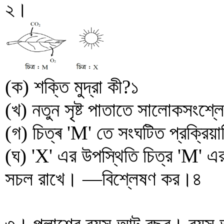
২।
(ক) শক্তি মুদ্রা কী?১
(খ) নতুন সৃষ্ট পাতাতে সালোকসংশ্লে
(গ) চিত্ৰ 'M' তে সংঘটিত প্রক্রিয়
(ঘ) 'X' এর উপস্থিতি চিত্র 'M' এর 
সচল রাখে। —বিশ্লেষণ কর।৪