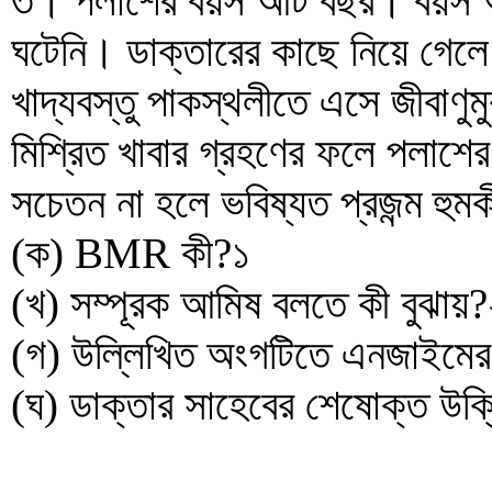
৩। পলাশের বয়স আট বছর। বয়স অন
ঘটেনি। ডাক্তারের কাছে নিয়ে গেল
খাদ্যবস্তু পাকস্থলীতে এসে জীবাণুমুক
মিশ্রিত খাবার গ্রহণের ফলে পলাশে
সচেতন না হলে ভবিষ্যত প্রজন্ম হুমক
(ক) BMR কী?১
(খ) সম্পূরক আমিষ বলতে কী বুঝায়
(গ) উল্লিখিত অংগটিতে এনজাইমের ক
(ঘ) ডাক্তার সাহেবের শেষোক্ত উক্ত