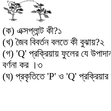
(ক) এক্সপ্লান্ট কী?১
(খ) জৈব বিবর্তন বলতে কী বুঝায়?২
(গ) 'Q' প্রক্রিয়ায় ফুলের যে উপাদ
বর্ণনা কর ।৩
(ঘ) প্রকৃতিতে 'P' ও 'Q' প্রক্রিয়া