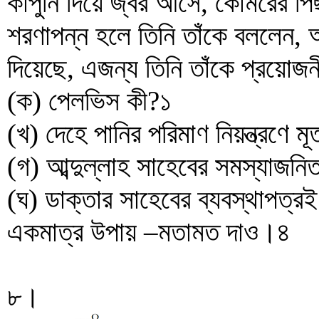
কাঁপুনি দিয়ে জ্বর আসে, কোমরের প
শরণাপন্ন হলে তিনি তাঁকে বললেন, 
দিয়েছে, এজন্য তিনি তাঁকে প্রয়োজ
(ক) পেলভিস কী?১
(খ) দেহে পানির পরিমাণ নিয়ন্ত্রণে ম
(গ) আব্দুল্লাহ সাহেবের সমস্যাজনি
(ঘ) ডাক্তার সাহেবের ব্যবস্থাপত্রই
একমাত্র উপায় –মতামত দাও।৪
৮।