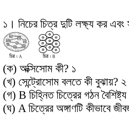
১। নিচের চিত্র দুটি লক্ষ্য কর এবং স
(ক) অক্সিসোম কী? ১
(খ) সেন্ট্রোসোম বলতে কী বুঝায়? ২
(গ) B চিহ্নিত চিত্রের গঠন বৈশিষ্ট্
(ঘ) A চিত্রের অঙ্গাণটি কীভাবে জ