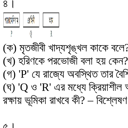
৪।
(ক) মৃতজীবী খাদ্যশৃঙ্খল কাকে বলে
(খ) হরিণকে পরভোজী বলা হয় কেন
(গ) 'P' যে রাজ্যে অবস্থিত তার বৈশি
(ঘ) 'Q ও 'R' এর মধ্যে ক্রিয়াশীল 
রক্ষায় ভূমিকা রাখবে কী? – বিশ্লে
৫।