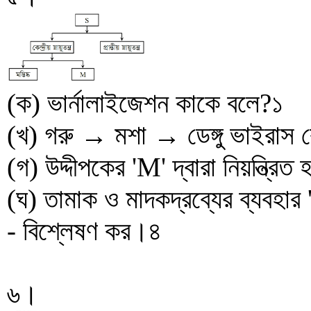
(ক) ভার্নালাইজেশন কাকে বলে?১
(খ) গরু → মশা → ডেঙ্গু ভাইরাস ক
(গ) উদ্দীপকের 'M' দ্বারা নিয়ন্ত্রি
(ঘ) তামাক ও মাদকদ্রব্যের ব্যবহার
- বিশ্লেষণ কর।৪
৬।