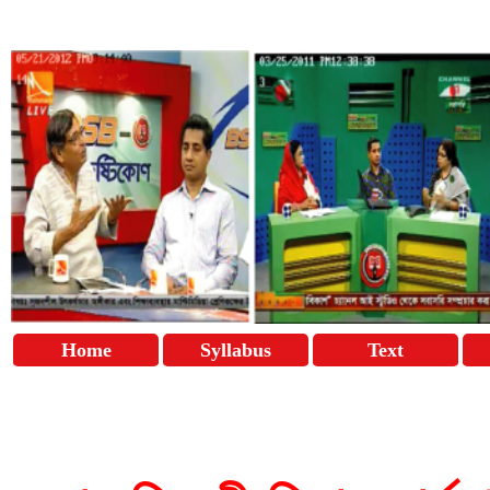
Home
Syllabus
Text