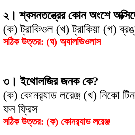
২। শ্বসনতন্ত্রের কোন অংশে অক্সিজ
(ক) ট্রাকিওল (খ) ট্রাকিয়া (গ) ব্
সঠিক উত্তর: (ঘ) অ্যালভিওলাস
৩। ইথোলজির জনক কে?
(ক) কোনর‌্যাড লরেঞ্জ (খ) নিকো টিন
ফন ফ্রিস
সঠিক উত্তর: (ক) কোনর‌্যাড লরেঞ্জ