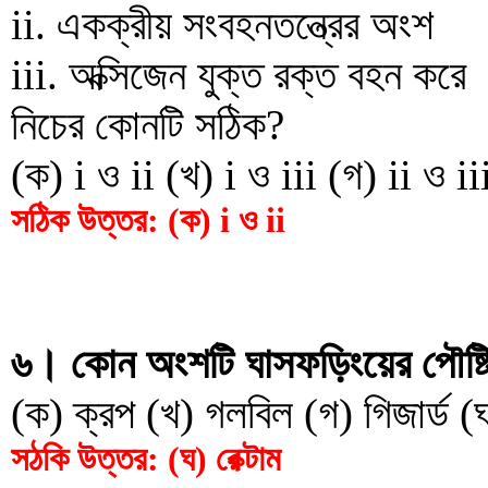
ii. একক্রীয় সংবহনতন্ত্রের অংশ
iii. অক্সিজেন যুক্ত রক্ত বহন করে
নিচের কোনটি সঠিক?
(ক) i ও ii (খ) i ও iii (গ) ii ও iii
সঠিক উত্তর: (ক) i ও ii
৬। কোন অংশটি ঘাসফড়িংয়ের পৌষ্টিকন
(ক) ক্রপ (খ) গলবিল (গ) গিজার্ড (ঘ)
সঠকি উত্তর: (ঘ) রেক্টাম