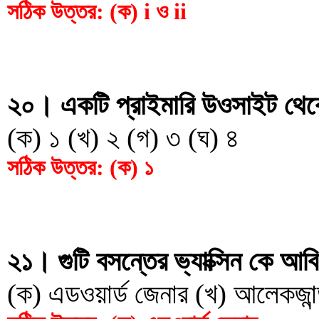
সঠিক উত্তর: (ক) i ও ii
২০। একটি প্রাইমারি উওসাইট থেকে 
(ক) ১ (খ) ২ (গ) ৩ (ঘ) ৪
সঠিক উত্তর: (ক) ১
২১। গুটি বসন্তের ভ্যাক্সিন কে আব
(ক) এডওয়ার্ড জেনার (খ) আলেকজান্ডা