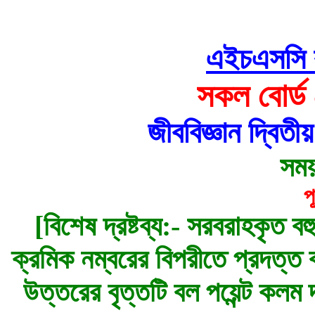
এইচএসসি বহু
সকল বোর্ড
জীববিজ্ঞান দ্বিত
সময়
প
[বিশেষ দ্রষ্টব্য:- সরবরাহকৃত বহ
ক্রমিক নম্বরের বিপরীতে প্রদত্ত বর
উত্তরের বৃত্তটি বল পয়েন্ট কলম দ্