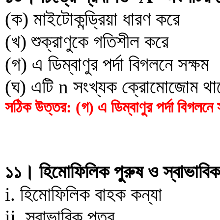
(ক) মাইটোকন্ড্রিয়া ধারণ করে
(খ) শুক্রাণুকে গতিশীল করে
(গ) এ ডিম্বাণুর পর্দা বিগলনে সক্ষম
(ঘ) এটি n সংখ্যক ক্রোমোজোম থা
সঠিক উত্তর: (গ) এ ডিম্বাণুর পর্দা বিগলনে 
১১। হিমোফিলিক পুরুষ ও স্বাভাবিক
i. হিমোফিলিক বাহক কন্যা
ii. স্বাভাবিক পুত্র