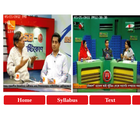
Home
Syllabus
Text