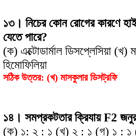
১৩। নিচের কোন রোগের কারণে হাই
যেতে পারে?
(ক) এক্টোডার্মাল ডিসপ্লেসিয়া (খ) 
হিমোফিলিয়া
সঠিক উত্তর: (খ) মাসকুলার ডিসট্রফি
১৪। সমপ্রকটতার ক্রিযায় F2 জনু
(ক) ১: ২ : ১ (খ) ২ : ১ (গ) ১ : ১ 