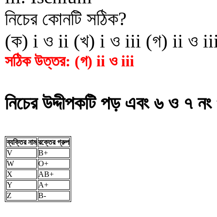
নিচের কোনটি সঠিক?
(ক) i ও ii (খ) i ও iii (গ) ii ও iii
সঠিক উত্তর: (গ) ii ও iii
নিচের উদ্দীপকটি পড় এবং ৬ ও ৭ নং 
ব্যক্তির নাম
রক্তের গ্রুপ
V
B+
W
O+
X
AB+
Y
A+
Z
B-