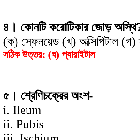
৪। কোনটি করোটিকার জোড় অস্থি
(ক) স্ফেনয়েড (খ) অক্সিপিটাল (গ) ফ
সঠিক উত্তর: (ঘ) প্যারাইটাল
৫। শ্রেণিচক্রের অংশ-
i. Ileum
ii. Pubis
iii. Ischium