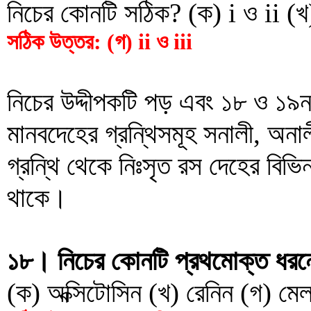
নিচের কোনটি সঠিক? (ক) i ও ii (খ) 
সঠিক উত্তর: (গ) ii ও iii
নিচের উদ্দীপকটি পড় এবং ১৮ ও ১৯নং
মানবদেহের গ্রন্থিসমূহ সনালী, অনা
গ্রন্থি থেকে নিঃসৃত রস দেহের বিভ
থাকে।
১৮। নিচের কোনটি প্রথমোক্ত ধরনের
(ক) অক্সিটোসিন (খ) রেনিন (গ) মে