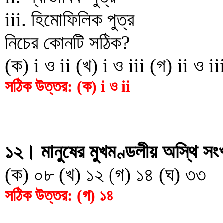
iii. হিমোফিলিক পুত্র
নিচের কোনটি সঠিক?
(ক) i ও ii (খ) i ও iii (গ) ii ও iii
সঠিক উত্তর: (ক) i ও ii
১২। মানুষের মুখমণ্ডলীয় অস্থি সং
(ক) ০৮ (খ) ১২ (গ) ১৪ (ঘ) ৩৩
সঠিক উত্তর: (গ) ১৪