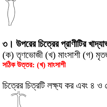
৩। উপরের চিত্রের প্রাণীটির খাদ্
(ক) তৃণভোজী (খ) মাংসাশী (গ) মৃতজ
সঠিক উত্তর: (খ) মাংসাশী
চিত্রের চিত্রটি লক্ষ্য কর এবং ৪ ও