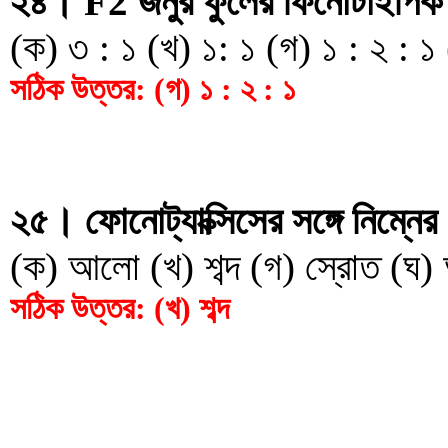
২৪। F2 জনুর ফুলের ফিনোটাইপিক 
(ক) ৩ : ১ (খ) ১: ১ (গ) ১ : ২ : ১ 
সঠিক উত্তর: (গ) ১ : ২ : ১
২৫। ফোনোট্যাক্সিসের সঙ্গে নিম্ন
(ক) আলো (খ) শব্দ (গ) স্রোত (ঘ) 
সঠিক উত্তর: (খ) শব্দ