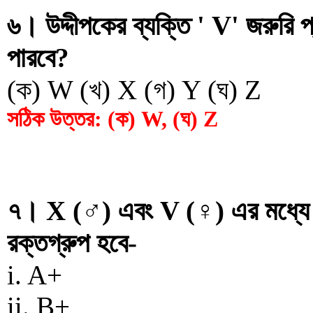
৬। উদ্দীপকের ব্যক্তি ' V' জরুরি
পারবে?
(ক) W (খ) X (গ) Y (ঘ) Z
সঠিক উত্তর: (ক) W, (ঘ) Z
৭। X (♂) এবং V (♀) এর মধ্যে বি
রক্তগ্রুপ হবে-
i. A+
ii. B+