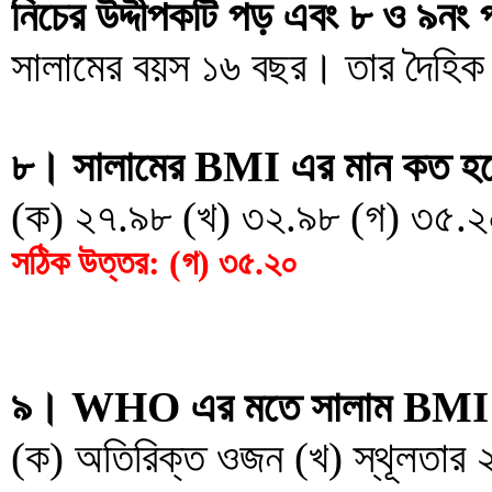
নিচের উদ্দীপকটি পড় এবং ৮ ও ৯নং প
সালামের বয়স ১৬ বছর। তার দৈহিক
৮। সালামের BMI এর মান কত হ
(ক) ২৭.৯৮ (খ) ৩২.৯৮ (গ) ৩৫.২
সঠিক উত্তর: (গ) ৩৫.২০
৯। WHO এর মতে সালাম BMI নির
(ক) অতিরিক্ত ওজন (খ) স্থূলতার ২