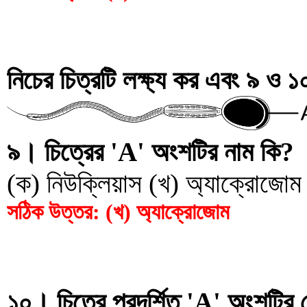
নিচের চিত্রটি লক্ষ্য কর এবং ৯ ও ১
৯। চিত্রের 'A' অংশটির নাম কি?
(ক) নিউক্লিয়াস (খ) অ্যাক্রোজোম
সঠিক উত্তর: (খ) অ্যাক্রোজোম
১০। চিত্রে প্রদর্শিত 'A' অংশটির 