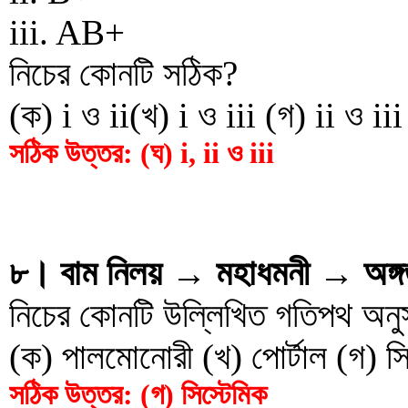
iii. AB+
নিচের কোনটি সঠিক?
(ক) i ও ii(খ) i ও iii (গ) ii ও iii 
সঠিক উত্তর: (ঘ) i, ii ও iii
৮। বাম নিলয় → মহাধমনী → অঙ্গত
নিচের কোনটি উল্লিখিত গতিপথ অন
(ক) পালমোনোরী (খ) পোর্টাল (গ) সি
সঠিক উত্তর: (গ) সিস্টেমিক