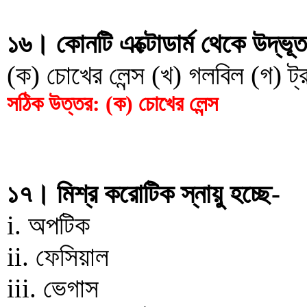
১৬। কোনটি এক্টোডার্ম থেকে উদ্ভূ
(ক) চোখের লেন্স (খ) গলবিল (গ) ট্র
সঠিক উত্তর: (ক) চোখের লেন্স
১৭। মিশ্র করোটিক স্নায়ু হচ্ছে-
i. অপটিক
ii. ফেসিয়াল
iii. ভেগাস