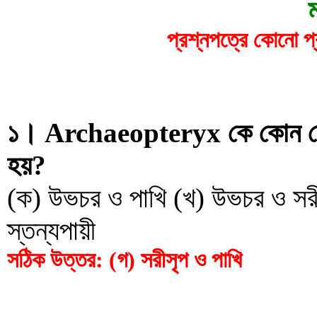
প্রশ্নপত্রে কোনো প্
১। Archaeopteryx কে কোন কোন 
হয়?
(ক) উভচর ও পাখি (খ) উভচর ও সরীস
স্তন্যপায়ী
সঠিক উত্তর: (গ) সরীসৃপ ও পাখি