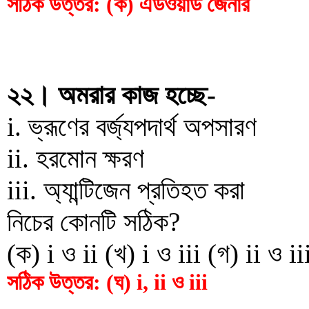
সঠিক উত্তর: (ক) এডওয়ার্ড জেনার
২২। অমরার কাজ হচ্ছে-
i. ভ্রূণের বর্জ্যপদার্থ অপসারণ
ii. হরমোন ক্ষরণ
iii. অ্যান্টিজেন প্রতিহত করা
নিচের কোনটি সঠিক?
(ক) i ও ii (খ) i ও iii (গ) ii ও iii
সঠিক উত্তর: (ঘ) i, ii ও iii