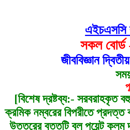
এইচএসসি বহু
সকল বোর্ড
জীববিজ্ঞান দ্বিত
সময়
প
[বিশেষ দ্রষ্টব্য:- সরবরাহকৃত বহ
ক্রমিক নম্বরের বিপরীতে প্রদত্ত বর
উত্তরের বৃত্তটি বল পয়েন্ট কলম দ্