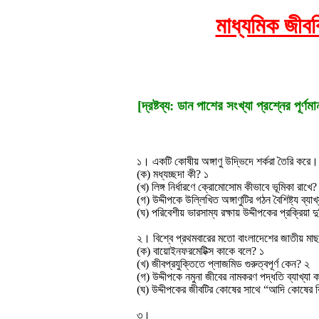
মাধ্যমিক জীব
[দ্রষ্টব্য: ডান পাশের সংখ্যা প্রশ্নের প
১। একটি কোষীয় অঙ্গাণু উদ্ভিদে শর্করা তৈরি করে। এ
(ক) মধ্যচ্ছদা কী? ১
(খ) লিঙ্গ নির্ধারণে ক্রোমোসোম কীভাবে ভূমিকা রাখে?
(গ) উদ্দীপকে উল্লিখিত অঙ্গাণুটির গঠন বৈশিষ্ট্য ব্য
(ঘ) পরিবেশীয় ভারসাম্য রক্ষায় উদ্দীপকের প্রক্রিয়
২। বিশ্বে প্রথমবারের মতো বাংলাদেশের জাতীয় মাছ 
(ক) বায়োইনফরমেটিক্স কাকে বলে? ১
(খ) জীবপ্রযুক্তিতে প্লাজমিড গুরুত্বপূর্ণ কেন? ২
(গ) উদ্দীপকে নমুনা জীবের নামকরণ পদ্ধতি ব্যাখ্যা
(ঘ) উদ্দীপকের জীবটির কোষের সাথে “আদি কোষের বিভ
৩।