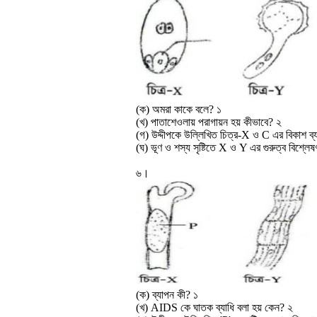
(ক) অমরা কাকে বলে? ১
(খ) পাতাশেওলায় পরাগায়ন হয় কীভাবে? ২
(গ) উদ্দীপকে উল্লিখিত চিত্র-X ও C এর বিকাশ ব্
(ঘ) ভূণ ও শস্য সৃষ্টিতে X ও Y এর গুরুত্ব বিশ্ল
৬।
(ক) ব্যাপন কী? ১
(খ) AIDS কে ঘাতক ব্যাধি বলা হয় কেন? ২