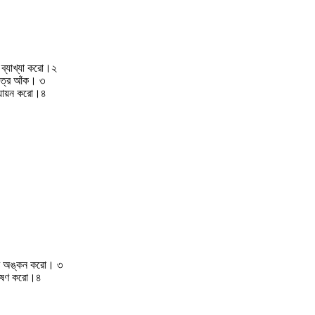
? ব্যাখ্যা করো।২
চিত্র আঁক। ৩
্যায়ন করো।৪
িত্র অঙ্কন করো। ৩
্লেষণ করো।৪