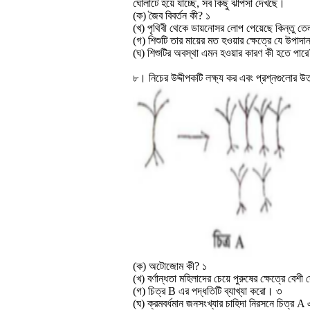
ঘোলাটে হয়ে যাচ্ছে, সব কিছু ঝাপসা দেখছে।
(ক) জৈব বিবর্তন কী? ১
(খ) পৃথিবী থেকে ডায়নোসর লােপ পেয়েছে কিন্তু 
(গ) শিশুটি তার মায়ের মত হওয়ার ক্ষেত্রে যে উপা
(ঘ) শিশুটির অবস্থা এমন হওয়ার কারণ কী হতে পা
৮। নিচের উদ্দীপকটি লক্ষ্য কর এবং প্রশ্নগুলোর উ
(ক) অটোজোম কী? ১
(খ) বর্ণান্ধতা মহিলাদের চেয়ে পুরুষের ক্ষেত্রে বেশী
(গ) চিত্র B এর পদ্ধতিটি ব্যাখ্যা করো। ৩
(ঘ) ক্রমবর্ধমান জনসংখ্যার চাহিদা নিরসনে চিত্র 