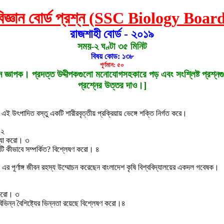
বিজ্ঞান বোর্ড প্রশ্ন (SSC Biology Bo
রাজশাহী বোর্ড - ২০১৯
সময়-২ ঘণ্টা ৩৫ মিনিট
বিষয় কোড: ১৩৮
পূর্ণমান: ৫০
ূর্ণমান জ্ঞাপক। প্রদত্ত উদ্দীপকগুলো মনোযোগসহকারে পড় এবং সংশ্লিষ্ট প্র
প্রশ্নের উত্তর দাও।]
ই উৎপাদিত বস্তু একটি শারীরবৃত্তীয় প্রক্রিয়ায় ভেঙ্গে শক্তি নির্গত করে।
 ২
াখ্যা করো। ৩
া দুটি কীভাবে সম্পর্কিত? বিশ্লেষণ করো। ৪
এর পূর্ণাঙ্গ জীবন রহস্য উম্মোচন করেছেন বাংলাদেশ কৃষি বিশ্ববিদ্যালয়ের একদল গবেষক।
 করো। ৩
িন্ন বৈশিষ্ট্যের ভিন্নতা রয়েছে বিশ্লেষণ করো।৪