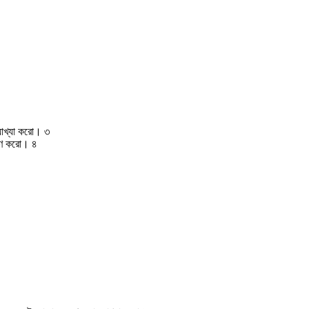
যাখ্যা করো। ৩
েষণ করো। ৪