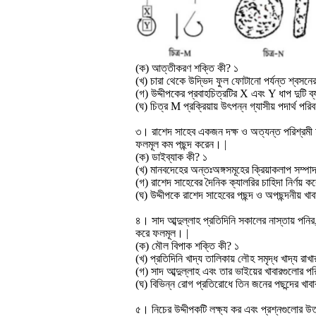
(ক) আত্তীকরণ শক্তি কী? ১
(খ) চারা থেকে উদ্ভিদ ফুল ফোটানো পর্যন্ত শ্বসনের
(গ) উদ্দীপকের প্রবাহচিত্রটির X এবং Y ধাপ দুটি ব
(ঘ) চিত্র M প্রক্রিয়ায় উৎপন্ন গ্যাসীয় পদার্থ 
৩। রাশেদ সাহেব একজন দক্ষ ও অত্যন্ত পরিশ্রমী ফ
ফলমূল কম পছন্দ করেন। |
(ক) ডাইব্যাক কী? ১
(খ) মানবদেহের অন্তঃঅঙ্গসমূহের ক্রিয়াকলাপ সম্পাদ
(গ) রাশেদ সাহেবের দৈনিক ক্যালরির চাহিদা নির্ণয় 
(ঘ) উদ্দীপকে রাশেদ সাহেবের পছন্দ ও অপছন্দনীয় খা
৪। সাদ আব্দুল্লাহ প্রতিদিনি সকালের নাস্তায় পন
করে ফলমূল। |
(ক) মৌল বিপাক শক্তি কী? ১
(খ) প্রতিদিনি খাদ্য তালিকায় লৌহ সমৃদ্ধ খাদ্য র
(গ) সাদ আব্দুল্লাহ এবং তার ভাইয়ের খাবারগুলোর পরি
(ঘ) বিভিন্ন রোগ প্রতিরোধে তিন জনের পছন্দের খাব
৫। নিচের উদ্দীপকটি লক্ষ্য কর এবং প্রশ্নগুলোর উ