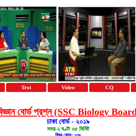
Text
Video
CQ
বিজ্ঞান বোর্ড প্রশ্ন (SSC Biology Bo
ঢাকা বোর্ড - ২০১৯
সময়-২ ঘণ্টা ৩৫ মিনিট
বিষয় কোড: ১৩৮