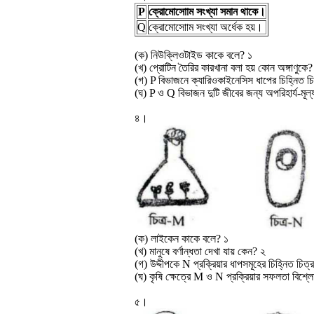
P
ক্রোমোসোাম সংখ্যা সমান থাকে।
Q
ক্রোমোসোাম সংখ্যা অর্ধেক হয়।
(ক) নিউক্লিওটাইড কাকে বলে? ১
(খ) প্রোটিন তৈরির কারখানা বলা হয় কোন অঙ্গাণুকে
(গ) P বিভাজনে ক্যারিওকাইনেসিস ধাপের চিহ্নিত 
(ঘ) P ও Q বিভাজন দুটি জীবের জন্য অপরিহার্য-মূল
৪।
(ক) লাইকেন কাকে বলে? ১
(খ) মানুষে বর্ণান্ধতা দেখা যায় কেন? ২
(গ) উদ্দীপকে N প্রক্রিয়ার ধাপসমূহের চিহ্নিত চ
(ঘ) কৃষি ক্ষেত্রে M ও N প্রক্রিয়ার সফলতা বিশ
৫।