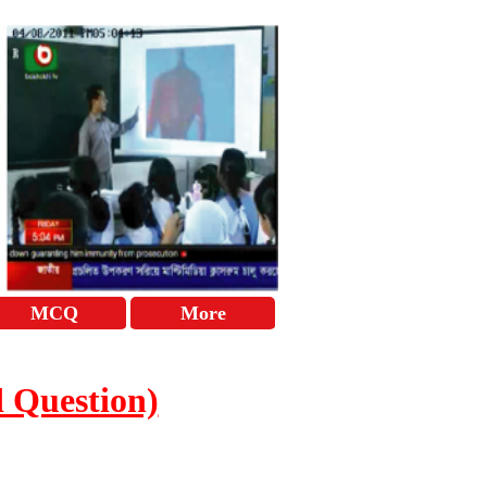
MCQ
More
ard Question)