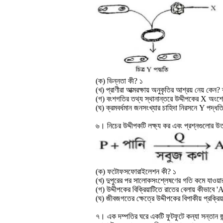
(ক) ভিন্নতা কী? ১
(খ) প্রাণীরা আত্মরক্ষায় অনুকৃতির আশ্রয় নেয় কেন?
(গ) বংশগতির তথ্য স্থানান্তরে উদ্দীপকের X অংশের
(ঘ) ক্রমবর্ধমান জনসংখ্যার চাহিদা নিরসনে Y পদ্ধত
৬। নিচের উদ্দীপকটি লক্ষ্য কর এবং প্রশ্নগুলোর উ
(ক) ফটোফসফোরাইলেশন কী? ১
(খ) দুপুরের পর সালোকসংশ্লেষণের গতি কমে যাওয়া
(গ) উদ্দীপকের বিক্রিয়াটিতে রাতের বেলায় কীভাবে 
(ঘ) জীবজগতের ক্ষেত্রে উদ্দীপকের বিপাকীয় প্রক্
৭। এক দম্পতির ঘরে একটি ফুটফুটে কন্যা সন্তান জন্ম