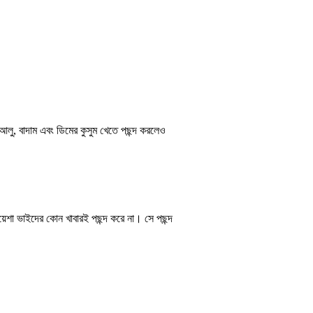
লু, বাদাম এবং ডিমের কুসুম খেতে পছন্দ করলেও
়েশা ভাইদের কোন খাবারই পছন্দ করে না। সে পছন্দ