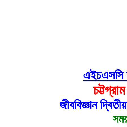
এইচএসসি বহু
চট্টগ্রা
জীববিজ্ঞান দ্বিত
সময়