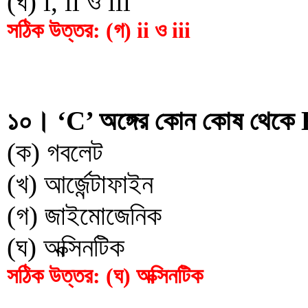
(ঘ) i, ii ও iii
সঠিক উত্তর: (গ) ii ও iii
১০। ‘C’ অঙ্গের কোন কোষ থেকে 
(ক) গবলেট
(খ) আর্জেন্টাফাইন
(গ) জাইমোজেনিক
(ঘ) অক্সিনটিক
সঠিক উত্তর: (ঘ) অক্সিনটিক