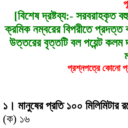
প
[বিশেষ দ্রষ্টব্য:- সরবরাহকৃত বহ
ক্রমিক নম্বরের বিপরীতে প্রদত্ত বর
উত্তরের বৃত্তটি বল পয়েন্ট কলম দ্
প্রশ্নপত্রে কোনো প্
১। মানুষের প্রতি ১০০ মিলিমিটার র
(ক) ১৬