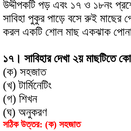
উদ্দীপকটি পড় এবং ১৭ ও ১৮নং প্রশ
সাবিহা পুকুর পাড়ে বসে রুই মাছের প
করল একটি শোল মাছ একঝাক পোনা ন
১৭। সাবিহার দেখা ২য় মাছটিতে ক
(ক) সহজাত
(খ) টার্মিনেটিং
(গ) শিখন
(ঘ) অনুকরণ
সঠিক উত্তর: (ক) সহজাত