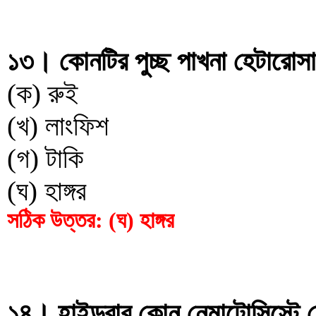
১৩। কোনটির পুচ্ছ পাখনা হেটারোসা
(ক) রুই
(খ) লাংফিশ
(গ) টাকি
(ঘ) হাঙ্গর
সঠিক উত্তর: (ঘ) হাঙ্গর
১৪। হাইড্রার কোন নেমাটোসিস্টে