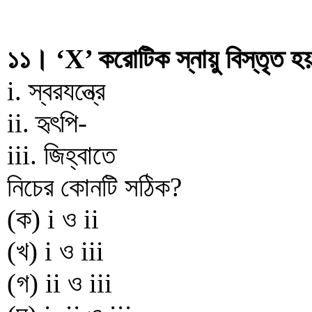
১১। ‘X’ করোটিক স্নায়ু বিস্তৃত হ
i. স্বরযন্ত্রে
ii. হৃৎপি-
iii. জিহ্বাতে
নিচের কোনটি সঠিক?
(ক) i ও ii
(খ) i ও iii
(গ) ii ও iii