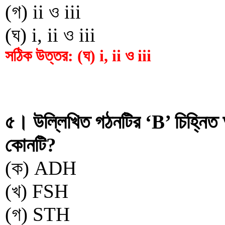
(গ) ii ও iii
(ঘ) i, ii ও iii
সঠিক উত্তর: (ঘ) i, ii ও iii
৫। উল্লিখিত গঠনটির ‘B’ চিহ্নিত অ
কোনটি?
(ক) ADH
(খ) FSH
(গ) STH