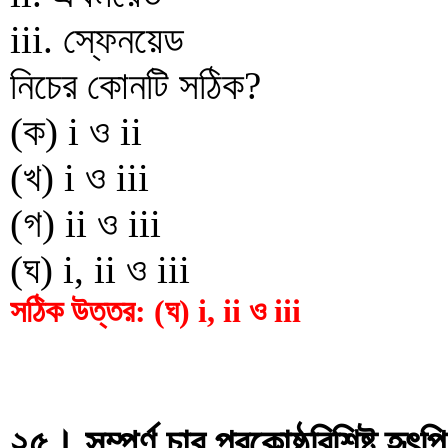
iii. স্ফেনয়েড
নিচের কোনটি সঠিক?
(ক) i ও ii
(খ) i ও iii
(গ) ii ও iii
(ঘ) i, ii ও iii
সঠিক উত্তর: (ঘ) i, ii ও iii
২৫। সম্পূর্ণ চার প্রকোষ্ঠবিশিষ্ট হৃ