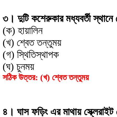
৩। দুটি কশেরুকার মধ্যবর্তী স্থান
(ক) হায়ালিন
(খ) শ্বেত তন্তুময়
(গ) স্থিতিস্থাপক
(ঘ) চুনময়
সঠিক উত্তর: (খ) শ্বেত তন্তুময়
৪। ঘাস ফড়িং এর মাথায় স্ক্লেরাইট