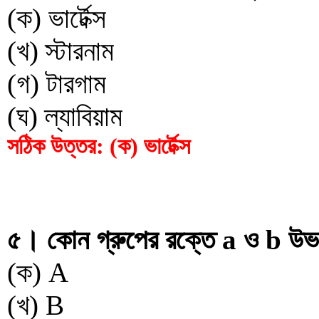
(ক) ভার্টেক্স
(খ) স্টারনাম
(গ) টারগাম
(ঘ) ল্যাবিয়াম
সঠিক উত্তর: (ক) ভার্টেক্স
৫। কোন গ্রুপের রক্তে a ও b উভয় 
(ক) A
(খ) B