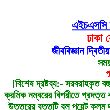
এইচএসসি বহু
ঢাকা 
জীববিজ্ঞান দ্বিত
সময়
প
[বিশেষ দ্রষ্টব্য:- সরবরাহকৃত বহ
ক্রমিক নম্বরের বিপরীতে প্রদত্ত বর
উত্তরের বৃত্তটি বল পয়েন্ট কলম দ্