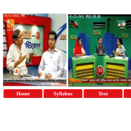
Home
Syllabus
Text