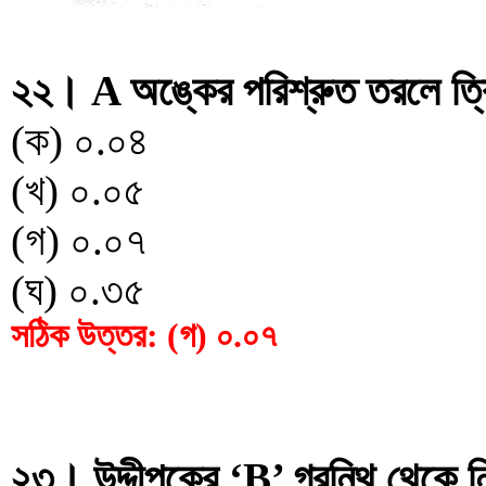
২২। A অঙ্কের পরিশ্রুত তরলে ত্
(ক) ০.০৪
(খ) ০.০৫
(গ) ০.০৭
(ঘ) ০.৩৫
সঠিক উত্তর: (গ) ০.০৭
২৩। উদ্দীপকের ‘B’ গ্রন্থি থেকে 