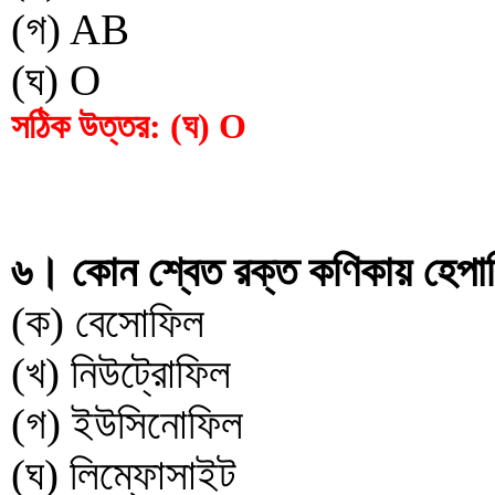
(গ) AB
(ঘ) O
সঠিক উত্তর: (ঘ) O
৬। কোন শ্বেত রক্ত কণিকায় হেপা
(ক) বেসোফিল
(খ) নিউট্রোফিল
(গ) ইউসিনোফিল
(ঘ) লিম্ফোসাইট