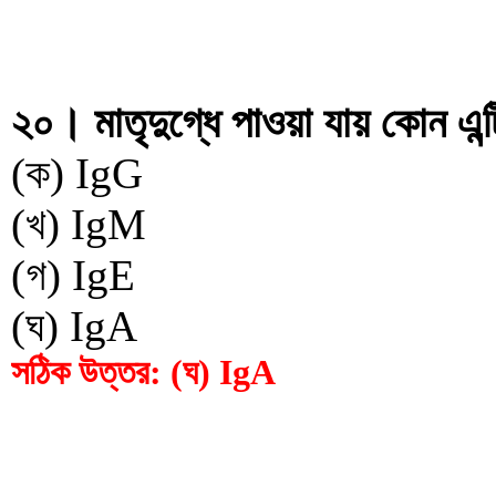
২০। মাতৃদুগ্ধে পাওয়া যায় কোন এন্
(ক) IgG
(খ) IgM
(গ) IgE
(ঘ) IgA
সঠিক উত্তর: (ঘ) IgA