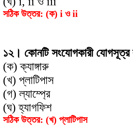
(ঘ) i, ii ও iii
সঠিক উত্তর: (ক) i ও ii
১২। কোনটি সংযোগকারী যোগসূত্র রক
(ক) ক্যাঙ্গারু
(খ) প্লাটিপাস
(গ) ল্যাম্প্রে
(ঘ) হ্যাগফিশ
সঠিক উত্তর: (খ) প্লাটিপাস