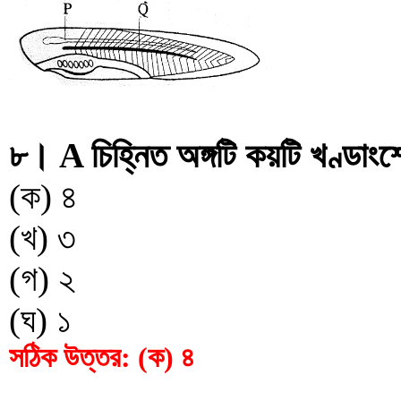
৮। A চিহ্নিত অঙ্গটি কয়টি খণ্ডাং
(ক) ৪
(খ) ৩
(গ) ২
(ঘ) ১
সঠিক উত্তর: (ক) ৪