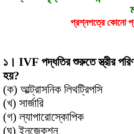
প্রশ্নপত্রে কোনো প্
১। IVF পদ্ধতির শুরুতে স্ত্রীর পর
হয়?
(ক) আল্ট্রাসনিক লিথট্রিপসি
(খ) সার্জারি
(গ) ল্যাপারোস্কোপিক
(ঘ) ইনজেকশন