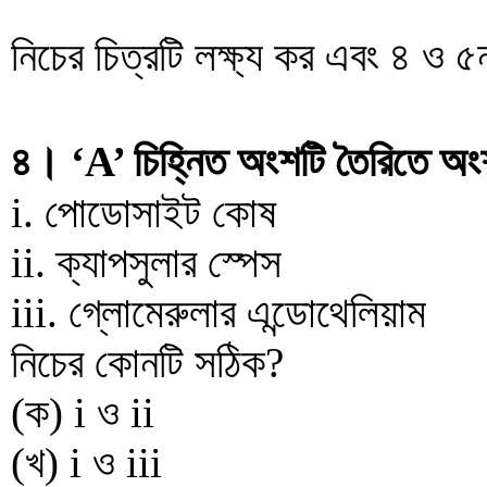
নিচের চিত্রটি লক্ষ্য কর এবং ৪ ও ৫
৪। ‘A’ চিহ্নিত অংশটি তৈরিতে অ
i. পোডোসাইট কোষ
ii. ক্যাপসুলার স্পেস
iii. গ্লোমেরুলার এন্ডোথেলিয়াম
নিচের কোনটি সঠিক?
(ক) i ও ii
(খ) i ও iii