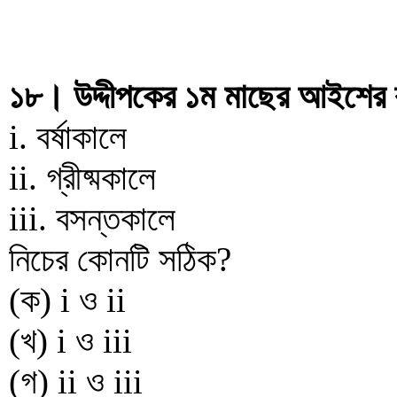
১৮। উদ্দীপকের ১ম মাছের আইশের বৃ
i. বর্ষাকালে
ii. গ্রীষ্মকালে
iii. বসন্তকালে
নিচের কোনটি সঠিক?
(ক) i ও ii
(খ) i ও iii
(গ) ii ও iii