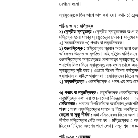
দেখানো হলো।
স্নায়ুতন্ত্রকে তিন ভাগে ভাগ করা হয়। যথা- ১) কেন্দ্রীয় 
পাঠ ৬ ও ৭ : মস্তিষ্ক
১) কেন্দ্রীয় স্নায়ুতন্ত্র :
কেন্দ্রীয় স্নায়ুতন্ত্রের অং
মস্তিষ্ক হলো সমগ্র স্নায়ুতন্ত্রের চালক। মানুষের
২) মধ্যমস্তিষ্ক ৩) পশ্চাৎ বা লঘুমস্তিষ্ক।
১) গুরুমস্তিষ্ক :
মস্তিষ্কের প্রধান অংশ হলো গুরু
অধিকতর উন্নত ও সুগঠিত। এই দুইখন্ড ঘনিষ্ঠভাবে স্ন
গুরুমস্তিষ্কের অন্তঃস্তরে কেবলমাত্র স্নায়ুতন্তু
পদার্থের ভিতর দিয়ে স্নায়ুতন্তু এক স্থান থেকে অন
স্নায়ুকেন্দ্র সৃষ্টি করে। এগুলো বিশেষ বিশেষ কর্মকেন
থ্যালামাস ও হাইপোথ্যালাম্সা : সেরিব্রামের নিচে
২) মধ্যমস্তিষ্ক :
গুরুমস্তিষ্ক ও পনস-এর মাঝখানে 
৩) পশ্চাৎ বা লঘুমস্তিষ্ক :
লঘুমস্তিষ্ক গুরুমস্তিষ্
লঘুমস্তিষ্ক কথা বলা ও চলাফেরা নিয়ন্ত্রণ করে। 
সেরিবেলাম :
পনসের বিপরীতদিকে অবস্থিত খন্ডাংশট
পনস :
পনস লঘুমস্তিষ্কের সামনে ও নিচে অবস্থিত।
মেডুলা বা সুষুুা শীর্ষক :
এটা মস্তিষ্কের নিচের অংশ। স
শীর্ষকে মস্তিষ্কের বোঁটা বলা হয়। মস্তিষ্কের এ 
চিত্রের চিহ্নিত অংশের পাশে লেখ। নতুন শব্দ : গুরুমস
পাঠ ৮-১০ : মেরুরজ্জু