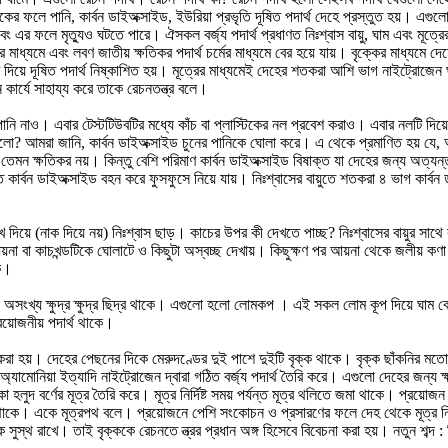
িপাকের ফলে পানি, কার্বন ডাইঅক্সাইড, ইউরিয়া প্রভৃতি দূষিত পদার্থ দেহে প্রস্তুত হয়। এগু
 এবং এর ফলে মৃত্যুও ঘটতে পারে। ঐসকল বর্জ্য পদার্থ প্রধাণত নিঃশ্বাস বায়ু, ঘাম এবং মূত্র
ধ্যমে এবং লবণ জাতীয় ক্ষতিকর পদার্থ চর্মের মাধ্যমে বের হয়ে যায়। বৃক্কের মাধ্যমে দে
দিয়ে দূষিত পদার্থ নিষ্কাশিত হয়। মূত্রের মাধ্যমেই দেহের শতকরা আশি ভাগ নাইট্রোজেন ঘ
 কার্যে সাহায্য করে তাকে রেচনতন্ত্র বলে।
ানি নাও। এবার টেস্টটিউবটির মধ্যে কাঁচ বা প্লাস্টিকের নল প্রবেশ করাও। এবার নলটি দিয়ে ফ
লো? আমরা জানি, কার্বন ডাইঅক্সাইড চুনের পানিকে ঘোলা করে। এ থেকে প্রমাণিত হয় যে, আমা
তেমন ক্ষতিকর নয়। কিন্তু বেশি পরিমাণ কার্বন ডাইঅক্সাইড বিষাক্ত যা দেহের জন্য অত্যন
ার্বন ডাইঅক্সাইড বহন করে ফুসফুসে নিয়ে যায়। নিঃশ্বাসের বায়ুতে শতকরা ৪ ভাগ কার্বন ড
িয়ে (নাক দিয়ে নয়) নিঃশ্বাস ছাড়। কাচের উপর কী দেখতে পাচ্ছ? নিঃশ্বাসের বায়ুর সাথে 
ং আয়না বা কাচখন্ডটিকে ঘোলাটে ও কিছুটা অস্বচ্ছ দেখায়। কিছুক্ষণ পর আয়না থেকে জলীয় ক
কে।
্বকে অসংখ্য ক্ষুদ্র ক্ষুদ্র ছিদ্র থাকে। এগুলো হলো লোমকপ । এই সকল লোম কূপ দিয়ে ঘাম
রয়োজনীয় পদার্থ থাকে।
িত করা হয়। দেহের পেছনের দিকে মেরুদণ্ডের দুই পাশে দুইটি বৃক্ক থাকে। বৃক্ক ছাঁকনির
যামোনিয়া ইত্যাদি নাইট্রোজেন দ্বারা গঠিত বর্জ্য পদার্থ তৈরি করে। এগুলো দেহের জন্য ক
 হলুদ বর্ণের মূত্র তৈরি করে। মূত্র নির্দিষ্ট সময় পর্যন্ত মূত্র থলিতে জমা থাকে। প্রয়ো
থাকে। একে মূত্রপথ বলে। প্রয়োজনে পেশি সংকোচন ও প্রসারণের ফলে দেহ থেকে মূত্র নির
কে সুস্থ রাখে। তাই বৃক্ককে রেচনতে ন্ত্রর প্রধান অঙ্গ হিসেবে বিবেচনা করা হয়। নতুন শব্