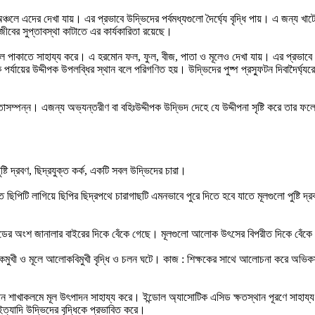
 অঞ্চলে এদের দেখা যায়। এর প্রভাবে উদ্ভিদের পর্বমধ্যগুলো দৈর্ঘ্যে বৃদ্ধি পায়। এ জন্য
বের সুপ্তাবস্থা কাটাতে এর কার্যকারিতা রয়েছে।
 পাকাতে সাহায্য করে। এ হরমোন ফল, ফুল, বীজ, পাতা ও মূলেও দেখা যায়। এর প্রভাবে চারাগ
ায়ের উদ্দীপক উপলব্ধির স্থান বলে পরিগণিত হয়। উদ্ভিদের পুষ্প প্রস্ফুটন দিবাদৈর্ঘ্যরে
মতাসম্পন্ন। এজন্য অভ্যন্তরীণ বা বহিঃউদ্দীপক উদ্ভিদ দেহে যে উদ্দীপনা সৃষ্টি করে তার 
্টি দ্রবণ, ছিদ্রযুক্ত কর্ক, একটি সবল উদ্ভিদের চারা।
ক্ত ছিপিটি লাগিয়ে ছিপির ছিদ্রপথে চারাগাছটি এমনভাবে পুরে দিতে হবে যাতে মূলগুলো পুষ্টি
ান্ডের অংশ জানালার বাইরের দিকে বেঁকে গেছে। মূলগুলো আলোক উৎসের বিপরীত দিকে বেঁকে
োকমুখী ও মূলে আলোকবিমুখী বৃদ্ধি ও চলন ঘটে। কাজ : শিক্ষকের সাথে আলোচনা করে অভিকর্ষ 
মোন শাখাকলমে মূল উৎপাদন সাহায্য করে। ইন্ডোল অ্যাসোটিক এসিড ক্ষতস্থান পূরণে সাহায
ইত্যাদি উদ্ভিদের বৃদ্ধিকে প্রভাবিত করে।