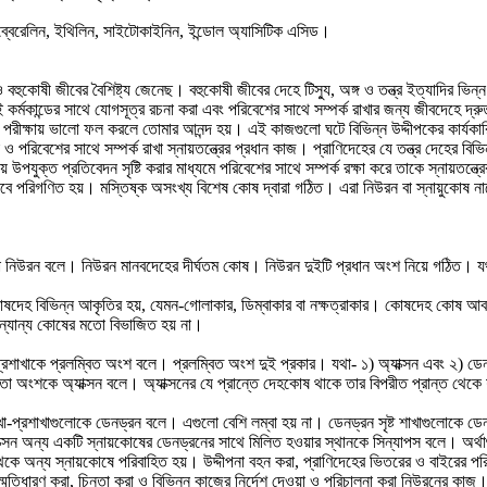
জিব্বেরেলিন, ইথিলিন, সাইটোকাইনিন, ইন্ডোল অ্যাসিটিক এসিড।
হুকোষী জীবের বৈশিষ্ট্য জেনেছ। বহুকোষী জীবের দেহে টিস্যু, অঙ্গ ও তন্ত্র ইত্যাদির ভিন্ন 
ই কর্মকান্ডের সাথে যোগসূত্র রচনা করা এবং পরিবেশের সাথে সম্পর্ক রাখার জন্য জীবদেহে দ
হও, পরীক্ষায় ভালো ফল করলে তোমার আনন্দ হয়। এই কাজগুলো ঘটে বিভিন্ন উদ্দীপকের কার্যক
ও পরিবেশের সাথে সম্পর্ক রাখা স্নায়তন্ত্রের প্রধান কাজ। প্রাণিদেহের যে তন্ত্র দেহের বিভ
িয়ে উপযুক্ত প্রতিবেদন সৃষ্টি করার মাধ্যমে পরিবেশের সাথে সম্পর্ক রক্ষা করে তাকে স্নায়তন্
হিসেবে পরিগণিত হয়। মস্তিষ্ক অসংখ্য বিশেষ কোষ দ্বারা গঠিত। এরা নিউরন বা স্নায়ুকোষ 
্রের বা নিউরন বলে। নিউরন মানবদেহের দীর্ঘতম কোষ। নিউরন দুইটি প্রধান অংশ নিয়ে গঠি
েহ বিভিন্ন আকৃতির হয়, যেমন-গোলাকার, ডিম্বাকার বা নক্ষত্রাকার। কোষদেহ কোষ আবর
ন্যান্য কোষের মতো বিভাজিত হয় না।
শাখাকে প্রলম্বিত অংশ বলে। প্রলম্বিত অংশ দুই প্রকার। যথা- ১) অ্যাক্সন এবং ২) ড
 অংশকে অ্যাক্সন বলে। অ্যাক্সনের যে প্রান্তে দেহকোষ থাকে তার বিপরীত প্রান্ত থেকে শ
প্রশাখাগুলোকে ডেনড্রন বলে। এগুলো বেশি লম্বা হয় না। ডেনড্রন সৃষ্ট শাখাগুলোকে ডেনড
ক্সন অন্য একটি স্নায়কোষের ডেনড্রনের সাথে মিলিত হওয়ার স্থানকে সিন্যাপস বলে। অর্থা
থেকে অন্য স্নায়কোষে পরিবাহিত হয়। উদ্দীপনা বহন করা, প্রাণিদেহের ভিতরের ও বাইরের পরি
মৃতিধারণ করা, চিন্তা করা ও বিভিন্ন কাজের নির্দেশ দেওয়া ও পরিচালনা করা নিউরনের কাজ। ন