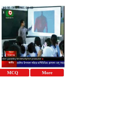
MCQ
More