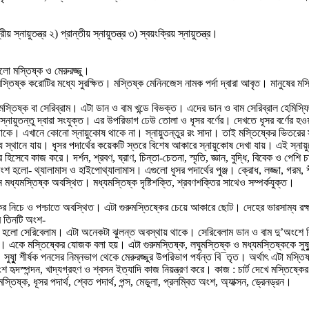
স্নায়ুতন্ত্র ২) প্রান্তীয় স্নায়ুতন্ত্র ৩) স্বয়ংক্রিয় স্নায়ুতন্ত্র।
শ হলো মস্তিষ্ক ও মেরুরজ্জু।
 মস্তিষ্ক করোটির মধ্যে সুরক্ষিত। মস্তিষ্ক মেনিনজেস নামক পর্দা দ্বারা আবৃত। মানুষের ম
মস্তিষ্ক বা সেরিব্রাম। এটা ডান ও বাম খন্ডে বিভক্ত। এদের ডান ও বাম সেরিব্রাল হেমিস্ফ
ায়ুতন্তু দ্বারা সংযুক্ত। এর উপরিভাগ ঢেউ তোলা ও ধূসর বর্ণের। দেখতে ধূসর বর্ণের হওয়া
 থাকে। এখানে কোনো স্নায়ুকোষ থাকে না। স্নায়ুতন্তুর রং সাদা। তাই মস্তিষ্কের ভিতরের স
্য স্থানে যায়। ধূসর পদার্থের কয়েকটি স্তরে বিশেষ আকারে স্নায়ুকোষ দেখা যায়। এই স্নায়
্দ্র হিসেবে কাজ করে। দর্শন, শ্রবণ, ঘ্রাণ, চিন্তা-চেতনা, স্মৃতি, জ্ঞান, বুদ্ধি, বিবেক ও পেশি 
র অংশ হলো- থ্যালামাস ও হাইপোথ্যালামাস। এগুলো ধূসর পদার্থের পুঞ্জ। ক্রোধ, লজ্জা, গর
মধ্যমস্তিষ্ক অবস্থিত। মধ্যমস্তিষ্ক দৃষ্টিশক্তি, শ্রবণশক্তির সাথেও সম্পর্কযুক্ত।
কের নিচে ও পশ্চাতে অবস্থিত। এটা গুরুমস্তিষ্কের চেয়ে আকারে ছোট। দেহের ভারসাম্য রক্ষা
এর তিনটি অংশ-
ি হলো সেরিবেলাম। এটা অনেকটা ঝুলন্ত অবস্থায় থাকে। সেরিবেলাম ডান ও বাম দু’অংশে
 একে মস্তিষ্কের যোজক বলা হয়। এটা গুরুমস্তিষ্ক, লঘুমস্তিষ্ক ও মধ্যমস্তিষ্ককে সুষ
ুষুুা শীর্ষক পনসের নিম্নভাগ থেকে মেরুরজ্জুর উপরিভাগ পর্যন্ত বি¯তৃত। অর্থাৎ এটা মস্তি
অংশ হৃদস্পন্দন, খাদ্যগ্রহণ ও শ্বসন ইত্যাদি কাজ নিয়ন্ত্রণ করে। কাজ : চার্ট দেখে মস্ত
্তিষ্ক, ধূসর পদার্থ, শ্বেত পদার্থ, পন্স, মেডুলা, প্রলম্বিত অংশ, অ্যাক্সন, ড্রেনড্রন।