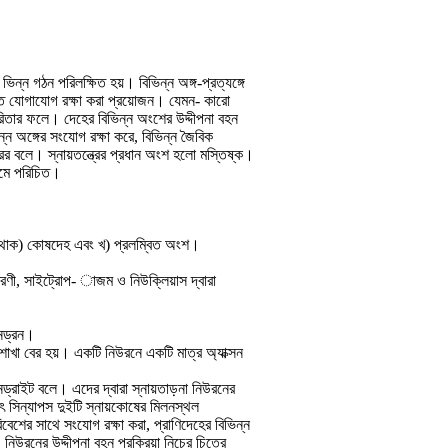
ভিন্ন গঠন পরিলক্ষিত হয়। বিভিন্ন অঙ্গ-প্রত্যঙ্গে
্রুত যোগাযোগ রক্ষা করা প্রয়োজন। যেমন- কারো
ারিতার ফলে। দেহের বিভিন্ন অংশের উদ্দীপনা বহন
িন্ন অঙ্গের সংযোগ রক্ষা করে, বিভিন্ন জৈবিক
ত্রেরর বলে। স্নায়তন্ত্রের প্রধান অংশ হলো মস্তিষ্ক।
নামে পরিচিত।
ত। যথাক) কোষদেহ এবং খ) প্রলম্বিত অংশ।
ণী, সাইট্রোপ- াজম ও নিউক্লিয়াস দ্বারা
েনড্রন।
াখা বের হয়। একটি নিউরনে একটি মাত্র অ্যাক্সন
্রাইট বলে। এদের দ্বারা স্নায়তাড়না নিউরনের
ৎ সিন্যাপস দুইটি স্নায়কোষের মিলনস্থল
বেশের সাথে সংযোগ রক্ষা করা, প্রাণিদেহের বিভিন্ন
িউরনের উদ্দীপনা বহন প্রক্রিয়া নিচের চিত্রে