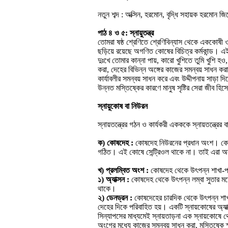
নতুন শব্দ : অক্সিন, হরমোন, বৃদ্ধি সহায়ক হরমোন 
পাঠ ৪ ও ৫: স্নায়ুতন্ত্র
তোমরা ষষ্ঠ শ্রেণিতে শ্রেণিবিন্যাস থেকে এককোষী ও ব
ছড়িয়ে রয়েছে অগণিত কোষের বিচিত্র কর্মকান্ড। এ
দুঃখে তোমার কান্না পায়, কারো খুশিতে তুমি খুশি 
করা, দেহের বিভিন্ন অঙ্গের কাজের সমন্বয় সাধন করা 
কার্যাবলীর সমন্বয় সাধন করে এবং উদ্দীপনায় সাড়া দ
উন্নত মস্তিষ্কের কারণে মানুষ সৃষ্টির সেরা জীব 
স্নায়ুকোষ বা নিউরন
স্নায়তন্ত্রের গঠন ও কার্যকরী একককে স্নায়তন্ত
ক) কোষদেহ :
কোষদেহ নিউরনের প্রধান অংশ। কোষদ
গঠিত। এই কোষে সেন্ট্রিওল থাকে না। তাই এরা অ
খ) প্রলম্বিত অংশ :
কোষদেহ থেকে উৎপন্ন শাখা-প্র
১) অ্যাক্সন :
কোষদেহ থেকে উৎপন্ন লম্বা সুতার মতো
থাকে।
২) ডেনড্রন :
কোষদেহের চারদিক থেকে উৎপন্ন শাখা-
দেহের দিকে পরিবাহিত হয়। একটি স্নায়কোষের অ্যা
সিন্যাপসের মাধ্যমেই স্নায়তাড়না এক স্নায়কোষে 
অংগের মধ্যে কাজের সমন্বয় সাধন করা, মস্তিষ্কে স্