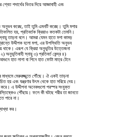
ুর শ্বেত পদার্থের ভিতর দিয়ে আজ্ঞাবাহী এবং
ড় অনুভব করেছ, তাই তুমি এমনটি করেছ। তুমি মশার
্রতিফলিত হয়, প্রতিবর্তক ক্রিয়াও কতকটা তেমনি।
কে স্নায়ু তাড়না বলে। আমরা যেমন হাতে মশা কামড়
প্রান্তে উদ্দীপক হলো মশা, এর উপস্থিতি অনুভব
়ে থাকে। এরূপ যে ক্রিয়া অনুভূতির উত্তেজনা
 অনুভূতিবাহী স্নায়ু ৩) প্রতিবর্ত কেন্দ্র ৪)
 ১) আগুনে হাত লাগা বা পিনে হাত ফোটা মাত্র টেনে
ন্তুর মাধ্যমে মেরুরজ্জুতে পৌঁছে। ঐ একই তাড়না
ুচিত হয় এবং যন্ত্রণার উৎস থেকে হাত সরিয়ে দেয়।
রহণ করে। এ উদ্দীপনা অনেকগুলো পরস্পর সংযুক্ত
ি মস্তিষ্কেও পৌঁছায়। ফলে কী ঘটছে শরীর তা জানতে
হতে পারে না।
যাখ্যা কর।
হের জন্য ক্ষতিকর ও অপ্রয়োজনীয়। রেচন বলতে