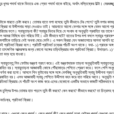
ুর ধূসর পদার্থ থাকে ভিতরে এবং শ্বেত পদার্থ থাকে বাইরে, অর্থাৎ মস্তিষ্কের উল্টা। মেরুরজ্জ
াকে মারতে চেষ্টা করবে। তোমার হাতে মশা বসেছে তুমি কীভাবে টের পেলে? তুমি মশার কাম
ুর ক্রিয়া যা উদ্দীপনায় সাড়া দেওয়াও তাই। আয়নাতে আলো ফেলার সঙ্গে সঙ্গে যেমন আলো প
ার্যকারিতার ফলে। স্নায়ুতাড়না কী? স্নায়ুর ভিতর দিয়ে যে সংবাদ বা অনুভূতি প্রবাহিত হয় তা
ুটলে আমরা নিমিষে হাত সরিয়ে নিই। এটা কীভাবে ঘটে? হাতের উপর মশা বসলে স্নায়ুর গ্রাহক
া মশাটিকে তাড়িয়ে দেই অথবা মেরে ফেলি। এ সকল ক্রিয়া যেন অজ্ঞাতসারে আপনা আপনি হয
েই প্রতিবর্ত ক্রিয়া বলে। প্রতিটি প্রতিবর্ত চক্রের পাঁচটি অংশ থাকে। যথা- ১) গ্রাহক অঙ্গ ২)
রিয়া তাৎক্ষণিক আত্মরক্ষার জন্য কোনো অঙ্গের তড়িৎক্রিয়ার নাম প্রতিবর্ত ক্রিয়া। উদাহরণ-
া বন্ধ হয়ে যাওয়া।
ী স্নায়ুতন্তু পিন ফোটার যন্ত্রণা গ্রহণ করে। এই যন্ত্রণাদায়ক তাড়না অনুভূতিবাহী স্নায়ুত
প্রবাহিত হয়। স্নায়ুতাড়না আজ্ঞাবাহী কোষে পৌঁছামাত্র পেশিতে প্রেরণ করে। ফলে পেশি সংক
্ণনা করা হলো। আসলে পিন ফুটানোর সঙ্গে সঙ্গে বেশকিছু অনুভূতিবাহী স্নায়ু উদ্দীপনা গ্
্রবাহিত হয়। এসব আজ্ঞাবাহী স্নায়ু পেশিতে উদ্দীপনা বহন করে হাত সরিয়ে আনে। অনুভূত
 প্রতিবর্ত ক্রিয়ায় যে পাঁচটি অংশ কাজ করে এদের যেকোনো একটির অভাবে কাজটি সঠিকভাবে 
 চুল্লির উপর তোমার হাত পড়লে তুমি কী করবে? কেন করবে? কীভাবে করবে? তা চিত্রসহ ব্
িবর্তচক্র, প্রতিবর্ত ক্রিয়া।
 ঘামে। এগুলো রেচন পদার্থ। রেচন পদার্থ কী? রেচন পদার্থ হলো সেইসব পদার্থ যেগুলো দে