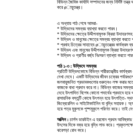
বিভিন্ন জৈবিক কার্যাদি সম্পাদনের জন্য নির্দিষ্ট তন
করে øায়ুতন্ত্র।
এ অধ্যায় পাঠ শেষে আমরা-
* উদ্ভিদের সমন্বয় ব্যাখ্যা করতে পারব।
* উদ্ভিদের ক্ষেত্রে উদ্দীপনামূলক ক্রিয়া উদাহরণস
* উদ্ভিদ ও মানুষের ক্ষেত্রে সমন্বয় ব্যাখ্যা করতে
* প্রবাহ চিত্রের সাহায্যে øায়ুতন্ত্রের কার্যক্রম 
* উদ্ভিদ এবং মানুষের উদ্দীপনামূলক ক্রিয়া উদাহর
* উদ্ভিদ ও প্রাণীর বর্জ্য নিঃসরণ ব্যাখ্যা করতে পা
পাঠ ১-৩ : উদ্ভিদে সমন্বয়
প্রতিটি উদ্ভিদকোষে বিভিন্ন শারীরতত্ত্বীয় কার্যক্
দেখা দেবে। একটি উদ্ভিদের জীবন চক্রের পর্যায়গুলো,
জলবায়ুজনিত প্রভাবকগুলোর গুরুত্বও লক্ষ করার মত
কাজকে বাধা প্রদান করে না। বিভিন্ন কাজের সমন্বয়স
দেহে উৎপাদিত বিশেষ কোনো পদার্থের প্রভাবে হয়ে থ
রাসায়নিক বস্তুটি কোষে উৎপন্ন হয়ে উৎপত্তি- স্থল
জিব্বেরেলিন ও সাইটোকাইনিন যা বৃদ্ধি সহায়ক। অ
হয়ে পত্র মুকুলকে পুষ্পমুকুলে পরিণত করে। তাই দ
অক্সিন :
চার্লস ডারউইন এ হরমোন প্রথম আবিষ্কার
উৎসের দিকে বক্র হয়ে বৃদ্ধি লাভ করে। প্রকৃতপক্ষ
ঝরেপড়া রোধ করে।