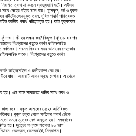
লো নিয়মিত ত্যাগ না করলে স্বাস্থ্যহানি ঘটে। এইসব
ের সাথে দেহের বাইরে চলে যায়। ফুসফুস, চর্ম ও বৃক্ক
হের নাইট্রোজেনযুক্ত তরল, দূষিত পদার্থ পরিত্যক্ত
টিত বর্জনীয় পদার্থ পরিত্যক্ত হয়। তাই বৃক্ককেই
ুঁ দাও। কী হয় লক্ষ্য কর? কিছুক্ষণ ফুঁ দেওয়ার পর
দের নিঃশ্বাসের বায়ুতে কার্বন ডাইঅক্সাইড
্ত ক্ষতিকর। শ্বসন ক্রিয়ার সময় আমাদের দেহকোষ
াইঅক্সাইড থাকে। নিঃশ্বাসের বায়ুতে কার্বন
কার্বন ডাইঅক্সাইড ও জলীয়বাষ্প বের হয়।
ণা উবে যায়। আয়নাটি আবার স্বচ্ছ দেখায়। এ থেকে
 বের হয়। এই ঘামে সাধারণত পানির সাথে লবণ ও
 মতো কাজ করে। যকৃত আমাদের দেহের অতিরিক্ত
্ষতিকর। বৃক্ক রক্ত থেকে ক্ষতিকর পদার্থ ছেঁকে
জন মতো সময়ে মূত্রের বেগ অনুভূত হয়। মলদ্বারের
্গত হয়। মূত্রের মাধ্যমে শতকরা ৮০ ভাগ
দ : নিউরন, ডেনড্রন, ডেনড্রাইট, সিন্যাপস।