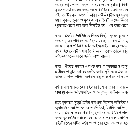
দেহের বর্জ্য পদার্থ নিষ্কাশন ব্যবস্থাকে বুঝায়। ব
দূষিত পদার্থ দেহের মধ্যে জমে বিষক্রিয়া দেখা দেয়
এই তিনটি রেচন অংগ। কার্বন ডাইঅক্সাইড ফুসফুসের মা
হয়। বৃক্ক, ত্বক ও ফুসফুস এই তিনটি অঙ্গের ভিতর 
প্রধানত রেচন অঙ্গ বলে বিবেচিত হয়। যে তন্ত্র রেচন
কাজ : একটি টেস্টটিউবের ভিতর কিছুটা স্বচ্ছ চুনের প
দেখবে চুনের পানি ঘোলাটে হয়ে যাচ্ছে। কেন এমন হ
আছে। অল্প পরিমাণ কার্বন ডাইঅক্সাইড দেহের জন্য 
বর্জ্য হিসেবে এই গ্যাস তৈরি করে। কোষ থেকে রক্ত ক
ডাইঅক্সাইডের সাথে জলীয় বাষ্প থাকে।
কাজ : শীতের সকালে একখন্ড কাচ বা আয়নার উপর মুখ দ
জলীয়বাষ্প ঠান্ডা কাচের জলীয় কণার সৃষ্টি করে এব
আমরা দেখতে পাচ্ছি নিঃশ্বাস বায়ুতে জলীয়বাষ্প থা
ঘর্ম বা ঘাম মানবদেহের বহিরাবরণ চর্ম বা ত্বক। ত
সামান্য কার্বন ডাইঅক্সাইড ও অন্যান্য ক্ষতিকর অপ্
মূত্র বৃক্ককে মূত্র তৈরির কারখানা হিসেবে অভিহ
অ্যামাইনো এসিডকে ভেঙ্গে ইউরিয়া, ইউরিক এসিড, অ্
নেয়। এই ক্ষতিকর পদার্থসমূহ পানির সাথে মিশে হালকা
মতো মূত্রথলির দ্বারেও সংকোচন ও প্রসারণ পেশি 
নাইট্রোজেন ঘটিত বর্জ্য পদার্থ বের হয়ে যায় ও দেহ