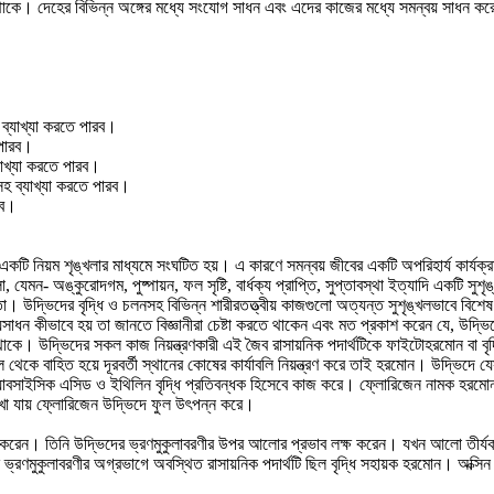
্ত্র থাকে। দেহের বিভিন্ন অঙ্গের মধ্যে সংযোগ সাধন এবং এদের কাজের মধ্যে সমন্বয় সাধন করে উ
হ ব্যাখ্যা করতে পারব।
 পারব।
ব্যাখ্যা করতে পারব।
ণসহ ব্যাখ্যা করতে পারব।
রব।
রম একটি নিয়ম শৃঙ্খলার মাধ্যমে সংঘটিত হয়। এ কারণে সমন্বয় জীবের একটি অপরিহার্য কার্য
 যেমন- অঙ্কুরোদগম, পুষ্পায়ন, ফল সৃষ্টি, বার্ধক্য প্রাপ্তি, সুপ্তাবস্থা ইত্যাদি একটি 
ো। উদ্ভিদের বৃদ্ধি ও চলনসহ বিভিন্ন শারীরতত্ত্বীয় কাজগুলো অত্যন্ত সুশৃঙ্খলভাবে বিশে
াধন কীভাবে হয় তা জানতে বিজ্ঞানীরা চেষ্টা করতে থাকেন এবং মত প্রকাশ করেন যে, উদ্ভিদের ব
াকে। উদ্ভিদের সকল কাজ নিয়ন্ত্রণকারী এই জৈব রাসায়নিক পদার্থটিকে ফাইটোহরমোন বা বৃদ
 থেকে বাহিত হয়ে দূরবর্তী স্থানের কোষের কার্যাবলি নিয়ন্ত্রণ করে তাই হরমোন। উদ্ভিদে 
্যাবসাইসিক এসিড ও ইথিলিন বৃদ্ধি প্রতিবন্ধক হিসেবে কাজ করে। ফ্লোরিজেন নামক হরমোন 
েখা যায় ফ্লোরিজেন উদ্ভিদে ফুল উৎপন্ন করে।
 করেন। তিনি উদ্ভিদের ভ্রণমুকুলাবরণীর উপর আলোর প্রভাব লক্ষ করেন। যখন আলো তীর্য
ে ভ্রণমুকুলাবরণীর অগ্রভাগে অবস্থিত রাসায়নিক পদার্থটি ছিল বৃদ্ধি সহায়ক হরমোন। অক্স