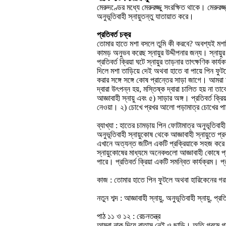
মেরুদণ্ডের মধ্যে মেরুরজ্জু সংরক্ষিত থাকে। মেরুরজ্জ
অনুভূতিবাহী স্নায়ুতন্তু যাতায়াত করে।
প্রতিবর্ত চক্র
তোমার হাতে মশা বসলে তুমি কী করবে? অবশ্যই মশাট
কামড় অনুভব করেছ স্নায়ুর উদ্দীপনার জন্য। স্নায়
প্রতিবর্ত ক্রিয়া ঘটে স্নায়ুর তাড়নার তাৎক্ষণিক ক
দিলে মশা তাড়িয়ে দেই অথবা হাতে বা পায়ে পিন ফ
করার সঙ্গে সঙ্গে কোষ প্রান্তের সাড়া জাগে। আমর
দ্বারা উৎপন্ন হয়, মস্তিষ্ক দ্বারা চালিত হয় না তাক
আজ্ঞাবাহী স্নায়ু এবং ৫) সাড়ার অঙ্গ। প্রতিবর্ত ক্
নেওয়া। ২) চোখে প্রখর আলো পড়ামাত্র চোখের পাত
ব্যাখ্যা : হাতের চামড়ায় পিন ফোটামাত্র অনুভূতিবাহ
অনুভূতিবাহী স্নায়ুকোষ থেকে আজ্ঞাবাহী স্নায়ুতে 
এখানে অত্যন্ত জটিল একটি প্রক্রিয়াকে সহজ করে বর
স্নায়ুকোষের মাধ্যমে অনেকগুলো আজ্ঞাবাহী কোষে প
পারে। প্রতিবর্ত ক্রিয়া একটি সমন্বিত কার্যক্রম।
কাজ : তোমার হাতে পিন ফুটলে অথবা হারিকেনের গরম
নতুন শব্দ : আজ্ঞাবাহী স্নায়ু, অনুভূতিবাহী স্নায়ু, প্রত
পাঠ ১১ ও ১২ : রেচনতন্ত্র
আমরা নাক দিয়ে বাতাস নেই ও ছাড়ি। অতি গরমে গা