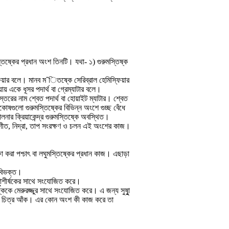
স্তিষ্কের প্রধান অংশ তিনটি। যথা- ১) গুরুমস্তিষ্ক
িয়ার বলে। মানব ম¯িতষ্কে সেরিব্রাল হেমিস্ফিয়ার
য় একে ধূসর পদার্থ বা গ্রেম্যাটার বলে।
্তরের নাম শ্বেত পদার্থ বা হোয়াইট ম্যাটার। শ্বেত
ুকোষগুলো গুরুমস্তিষ্কের বিভিন্ন অংশে গুচ্ছ বেঁধে
চালনার ক্রিয়াকেন্দ্র গুরুমস্তিষ্কে অবস্থিত।
ম, শীত, নিদ্রা, তাপ সংরক্ষণ ও চলন এই অংশের কাজ।
 করা পশ্চাৎ বা লঘুমস্তিষ্কের প্রধান কাজ। এছাড়া
 বিভক্ত।
ুুাশীর্ষকের সাথে সংযোজিত করে।
ষ্ককে মেরুরজ্জুর সাথে সংযোজিত করে। এ জন্য সুষুুা
িষ্কের চিত্র আঁক। এর কোন অংশ কী কাজ করে তা