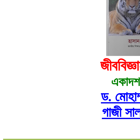
জীববিজ্ঞ
একাদশ-
ড. মোহাম
গাজী সালা