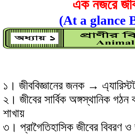
এক নজরে জীবব
(At a glance 
১। জীববিজ্ঞানের জনক → এ্যারিস্ট
২। জীবের সার্বিক অঙ্গস্থানিক গঠন 
শাখায়
৩। প্রাগৈতিহাসিক জীবের বিবরণ ও জ