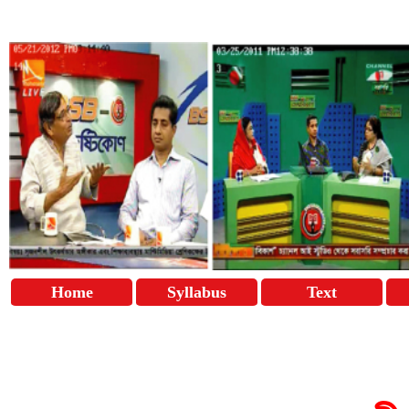
Home
Syllabus
Text